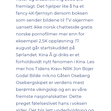
fremlagt. Det hjelper lite å ha et
fancy 4K-fjernsyn dersom boksen
som sender bildene til TV-skjermen
uansett ikke norsk chatteside gratis
norske pornofilmer mer enn for
eksempel 2,5K oppløsning. 17.
august går startskuddet på
Sørlandet. Kina Å gi driks er et
forholdsvidt nytt fenomen i Kina. Les
mer hos Tidens Krav» NRK Jon Bojer
Godal Bilde: nrk.no Gåten Oseberg
Osebergskipet er verdens mest
berømte vikingskip og en av våre
fremste nasjonalskatter. Dette
preget følelseslivet hans i voksen
alder. Det blir lett underholdning og