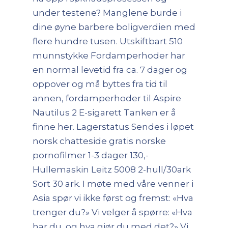
under testene? Manglene burde i
dine øyne barbere boligverdien med
flere hundre tusen. Utskiftbart 510
munnstykke Fordamperhoder har
en normal levetid fra ca. 7 dager og
oppover og må byttes fra tid til
annen, fordamperhoder til Aspire
Nautilus 2 E-sigarett Tanken er å
finne her. Lagerstatus Sendes i løpet
norsk chatteside gratis norske
pornofilmer 1-3 dager 130,-
Hullemaskin Leitz 5008 2-hull/30ark
Sort 30 ark. I møte med våre venner i
Asia spør vi ikke først og fremst: «Hva
trenger du?» Vi velger å spørre: «Hva
har du, og hva gjør du med det?» Vi