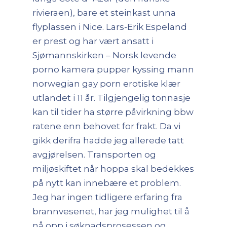
rivieraen), bare et steinkast unna
flyplassen i Nice. Lars-Erik Espeland
er prest og har vært ansatt i
Sjømannskirken – Norsk levende
porno kamera pupper kyssing mann
norwegian gay porn erotiske klær
utlandet i 11 år. Tilgjengelig tonnasje
kan til tider ha større påvirkning bbw
ratene enn behovet for frakt. Da vi
gikk derifra hadde jeg allerede tatt
avgjørelsen. Transporten og
miljøskiftet når hoppa skal bedekkes
på nytt kan innebære et problem.
Jeg har ingen tidligere erfaring fra
brannvesenet, har jeg mulighet til å
nå opp i søknadsprosessen og