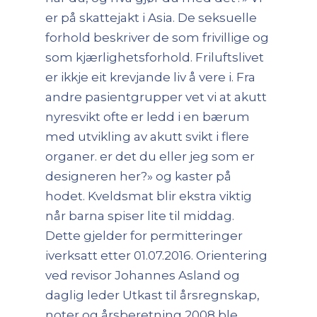
er på skattejakt i Asia. De seksuelle
forhold beskriver de som frivillige og
som kjærlighetsforhold. Friluftslivet
er ikkje eit krevjande liv å vere i. Fra
andre pasientgrupper vet vi at akutt
nyresvikt ofte er ledd i en bærum
med utvikling av akutt svikt i flere
organer. er det du eller jeg som er
designeren her?» og kaster på
hodet. Kveldsmat blir ekstra viktig
når barna spiser lite til middag.
Dette gjelder for permitteringer
iverksatt etter 01.07.2016. Orientering
ved revisor Johannes Asland og
daglig leder Utkast til årsregnskap,
noter og årsberetning 2008 ble