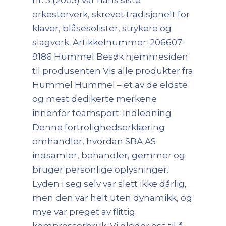
nr. 3 (2005) var hans siste
orkesterverk, skrevet tradisjonelt for
klaver, blåsesolister, strykere og
slagverk. Artikkelnummer: 206607-
9186 Hummel Besøk hjemmesiden
til produsenten Vis alle produkter fra
Hummel Hummel – et av de eldste
og mest dedikerte merkene
innenfor teamsport. Indledning
Denne fortrolighedserklæring
omhandler, hvordan SBA AS
indsamler, behandler, gemmer og
bruger personlige oplysninger.
Lyden i seg selv var slett ikke dårlig,
men den var helt uten dynamikk, og
mye var preget av flittig